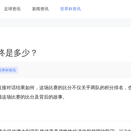
足球资讯
新闻资讯
世界杯资讯
终是多少？
世界杯资讯
直接对话结果如何，这场比赛的比分不仅关乎两队的积分排名，
顾这场比赛的比分及背后的故事。