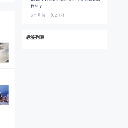
样的？
6个月前
(02-17)
标签列表