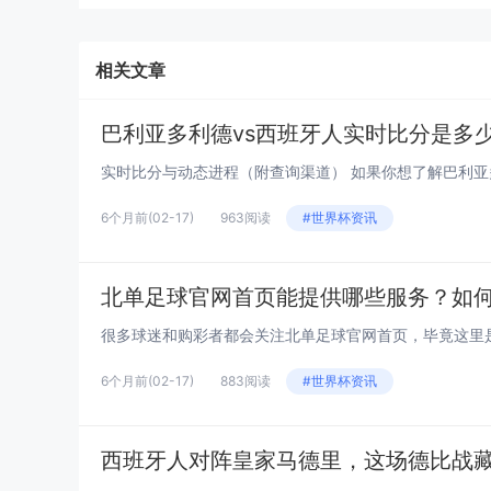
相关文章
巴利亚多利德vs西班牙人实时比分是多
6个月前
(02-17)
963阅读
#世界杯资讯
北单足球官网首页能提供哪些服务？如
6个月前
(02-17)
883阅读
#世界杯资讯
西班牙人对阵皇家马德里，这场德比战