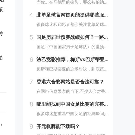
当你走在马德里的街头，要么被伯纳乌的白色旗帜晃花眼，要么被万达大都会（曾是卡尔德隆）的红色海洋暖到心，这座城市的足球浪漫，一半是皇马的星光传奇，一半是马竞的铁血坚守，两种味道混在一起，就成了独一份的“马德里式浪漫”。 皇马：用星光与传...
策
4
北单足球官网首页能提供哪些服务？如何高效使用其功能？
很多球迷和购彩者都会关注北单足球官网首页，毕竟这里是了解北京单场足球彩票、获取赛事资讯的核心入口，但你真的清楚首页能提供哪些服务，又该怎么高效利用这些功能吗？今天就来详细拆解一下。 北单足球官网首页的核心服务模块有哪些？ 北单足球官网首...
传
5
国足历届世预赛战绩如何？一路坎坷中有无高光时刻？
国足（中国国家男子足球队）的世预赛征程，就像一部充满波折的追梦剧本——既有距离梦想一步之遥的遗憾，也有唯一一次“冲出亚洲”的高光，今天我们就来梳理国足历届世预赛的战绩，看看这支球队在逐梦世界杯的路上都经历了什么。 早期世预赛：蹒跚起步的逐...
锁
6
法乙竞彩推荐，梅斯vs巴斯蒂亚这场比赛该如何分析和选择？
梅斯和巴斯蒂亚的这场对决，到底该怎么分析？有没有实用的竞彩推荐思路？今天咱们就从球队状态、历史交锋、攻防数据、战意这几个关键维度来拆解这场比赛,给大家的竞彩选择提供一些参考方向。 两队近期状态：谁的“势头”更猛？ 先看梅斯的近期表现：最...
7
香港六合彩网站是否合法可靠？
在网络信息繁杂的当下,不少人会对香港六合彩网站产生好奇，究竟这些网站是否合法可靠呢？接下来我们就详细探讨这个问题。 香港六合彩的基本情况 香港六合彩是香港唯一的合法彩票,由香港赛马会负责营运，它有着特定的游戏规则和开奖流程，每周二、周四...
8
哪里能找到中国女足比赛的完整录像？
很多球迷想重温中国女足的经典瞬间,却不知道哪里能找到完整、高清的比赛录像，这篇文章从获取渠道、资源特点、观看价值等角度，帮你理清“找录像”的门道。 这些渠道能稳定获取完整录像 官方平台是最靠谱的“宝库”： 中国足协/赛事官...
，
9
开元棋牌能下载吗？