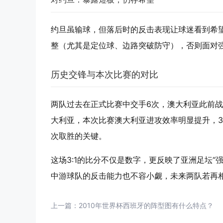
约旦虽输球，但落后时的反击表现让球迷看到希
整（尤其是定位球、边路突破防守），否则面对
历史交锋与本次比赛的对比
两队过去在正式比赛中交手
6次
，澳大利亚此前战
大利亚，本次比赛澳大利亚进攻效率明显提升，
次取胜的关键。
这场3:1的比分不仅是数字，更反映了亚洲足坛
中游球队的反击能力也不容小觑，未来两队若再相
上一篇：
2010年世界杯西班牙的阵型图有什么特点？