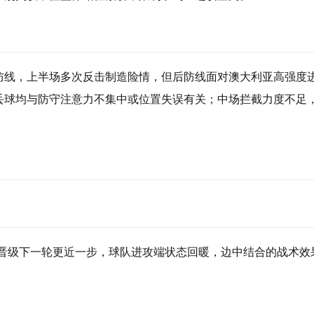
防线，上半场多次反击制造险情，但后防线面对澳大利亚高强度
丢球均与防守注意力不集中或位置失误有关；中场拦截力度不足
接晋级下一轮更近一步，球队进攻端状态回暖，边中结合的战术效