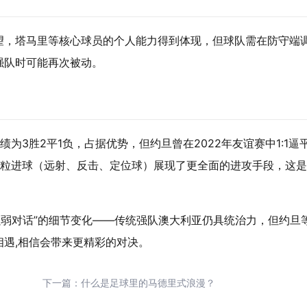
望，塔马里等核心球员的个人能力得到体现，但球队需在防守端
强队时可能再次被动。
绩为
3胜2平1负
，占据优势，但约旦曾在2022年友谊赛中1:1逼
3粒进球（远射、反击、定位球）展现了更全面的进攻手段，这
“强弱对话”的细节变化——传统强队澳大利亚仍具统治力，但约旦
遇,相信会带来更精彩的对决。
下一篇：
什么是足球里的马德里式浪漫？