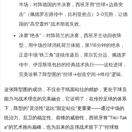
半场；对阵德国的半决赛，西班牙用“控球+边路突
击”（佩德罗左路传中，比利亚抢点）3-0完胜，让德
国的“高空轰炸”战术彻底失效。
决赛“绝杀”
：对阵荷兰的决赛，西班牙主动回收阵
型，用中场控球消耗荷兰体能，第116分钟的绝杀，
正是中场“铁三角”连续传递后，席尔瓦分边、佩德罗
传中、伊涅斯塔包抄的经典战术执行——这粒进球，
完美诠释了阵型图的“控球→创造空间→终结”逻辑。
这张阵型图的成功，不仅在于纸面站位的精妙，更在于
球员
能力与战术理念的完美融合
，它证明了：在传控足球的体系
下，阵型的“灵活性”远比“固定站位”更重要——通过中场的
统治力、后卫的稳定性、前锋的威胁性，西班牙将“Tiki-Tak
a”的艺术推向巅峰，也为后来的足球战术留下了“控球致