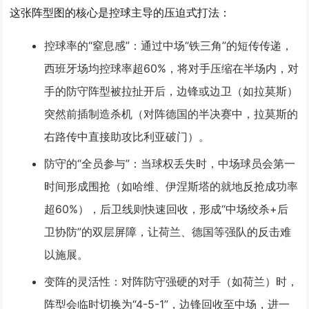
这张阵型图的核心是
控球主导的压迫式打法
：
控球率的“窒息感”
：通过中场“铁三角”的短传传递，
西班牙场均控球率超60%，将对手压缩在半场内，对
手的防守阵型被拉扯开后，边锋或边卫（如拉莫斯）
突然前插制造杀机（对阵德国的半决赛中，拉莫斯的
右路传中直接助攻比利亚破门）。
防守的“全员参与”
：当球权丢失时，中场球员会第一
时间形成围抢（如哈维、伊涅斯塔的就地反抢成功率
超60%），后卫线则快速回收，形成“中场绞杀+后
卫协防”的双层屏障，让荷兰、德国等强队的反击难
以施展。
变阵的灵活性
：对阵防守强硬的对手（如荷兰）时，
阵型会临时切换为“4-5-1”，边锋回收至中场，进一