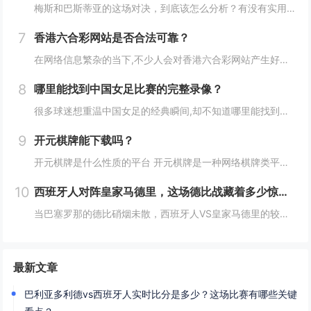
梅斯和巴斯蒂亚的这场对决，到底该怎么分析？有没有实用的竞彩推荐思路？今天咱们就从球队状态、历史交锋、攻防数据、战意这几个关键维度来拆解这场比赛,给大家的竞彩选择提供一些参考方向。 两队近期状态：谁的“势头”更猛？ 先看梅斯的近期表现：最...
7
香港六合彩网站是否合法可靠？
在网络信息繁杂的当下,不少人会对香港六合彩网站产生好奇，究竟这些网站是否合法可靠呢？接下来我们就详细探讨这个问题。 香港六合彩的基本情况 香港六合彩是香港唯一的合法彩票,由香港赛马会负责营运，它有着特定的游戏规则和开奖流程，每周二、周四...
8
哪里能找到中国女足比赛的完整录像？
很多球迷想重温中国女足的经典瞬间,却不知道哪里能找到完整、高清的比赛录像，这篇文章从获取渠道、资源特点、观看价值等角度，帮你理清“找录像”的门道。 这些渠道能稳定获取完整录像 官方平台是最靠谱的“宝库”： 中国足协/赛事官...
9
开元棋牌能下载吗？
开元棋牌是什么性质的平台 开元棋牌是一种网络棋牌类平台,这类平台打着休闲娱乐的旗号，以各类棋牌游戏为载体，需要明确的是，在我国，除特定合法场所和经严格审批的特定网络博彩项目外，网络棋牌赌博属于违法行为，很多类似的所谓开元棋牌平台，其本质并...
10
西班牙人对阵皇家马德里，这场德比战藏着多少惊喜与恩怨？
当巴塞罗那的德比硝烟未散，西班牙人VS皇家马德里的较量同样牵动着西甲球迷的心，这场对决不止是积分榜上的博弈，更是加泰罗尼亚“黑马”与马德里“银河战舰”的风格碰撞，背后藏着历史恩怨、战术博弈与球星闪光的多重看点。 历史交锋：皇马的统治与...
最新文章
巴利亚多利德vs西班牙人实时比分是多少？这场比赛有哪些关键