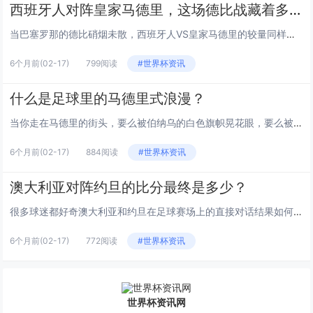
西班牙人对阵皇家马德里，这场德比战藏着多少惊喜与恩怨？
当巴塞罗那的德比硝烟未散，西班牙人VS皇家马德里的较量同样牵动着西甲球迷的心，这场对决不止是积分榜上的博弈，更是加泰罗尼...
6个月前
(02-17)
799阅读
#世界杯资讯
什么是足球里的马德里式浪漫？
当你走在马德里的街头，要么被伯纳乌的白色旗帜晃花眼，要么被万达大都会（曾是卡尔德隆）的红色海洋暖到心，这座城市的足球浪漫...
6个月前
(02-17)
884阅读
#世界杯资讯
澳大利亚对阵约旦的比分最终是多少？
很多球迷都好奇澳大利亚和约旦在足球赛场上的直接对话结果如何，这场比赛的比分不仅关乎两队的积分排名，也能反映出双方的实力对...
6个月前
(02-17)
772阅读
#世界杯资讯
世界杯资讯网