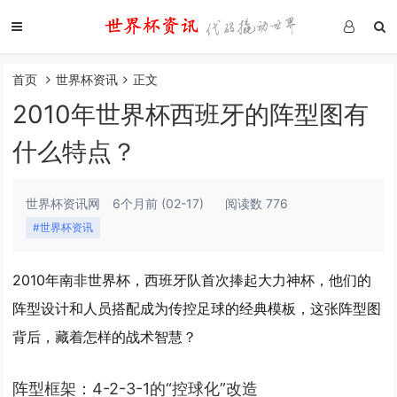
首页
世界杯资讯
正文
2010年世界杯西班牙的阵型图有
什么特点？
世界杯资讯网
6个月前
(02-17)
阅读数 776
#世界杯资讯
2010年南非世界杯，西班牙队首次捧起大力神杯，他们的
阵型设计和人员搭配成为传控足球的经典模板，这张阵型图
背后，藏着怎样的战术智慧？
阵型框架：4-2-3-1的“控球化”改造