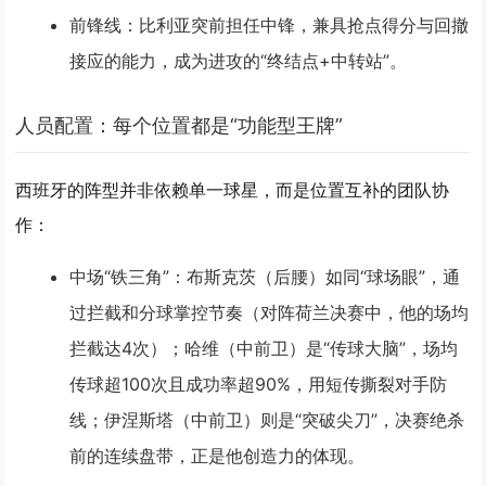
前锋线
：比利亚突前担任中锋，兼具抢点得分与回撤
接应的能力，成为进攻的“终结点+中转站”。
人员配置：每个位置都是“功能型王牌”
西班牙的阵型并非依赖单一球星，而是
位置互补的团队协
作
：
中场“铁三角”
：布斯克茨（后腰）如同“球场眼”，通
过拦截和分球掌控节奏（对阵荷兰决赛中，他的场均
拦截达4次）；哈维（中前卫）是“传球大脑”，场均
传球超100次且成功率超90%，用短传撕裂对手防
线；伊涅斯塔（中前卫）则是“突破尖刀”，决赛绝杀
前的连续盘带，正是他创造力的体现。